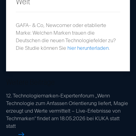
Welt“
GAFA- & Co, Newcomer oder etablierte
Marke: Welchen Marken trauen die
Deutschen die neuen Technologiefelder zu?
Die Studie können Sie
hier herunterladen
.
Weitere Beiträge
12. Technologiemarken-Expertenforum „Wenn
Technologie zum Anfassen Orientierung liefert, Magie
erzeugt und Werte vermittelt – Live-Erlebnisse von
Techmarken“ findet am 18.05.2026 bei KUKA statt
statt