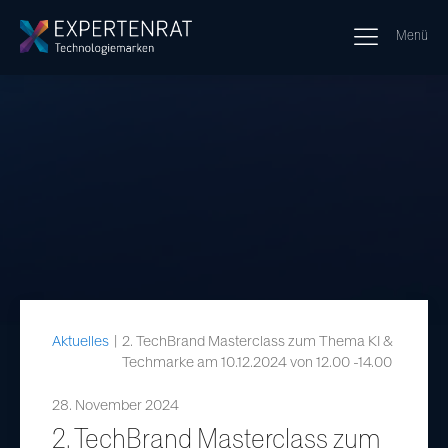
Menü
Aktuelles
|
2. TechBrand Masterclass zum Thema KI &
Techmarke am 10.12.2024 von 12.00 -14.00
28. November 2024
2. TechBrand Masterclass zum