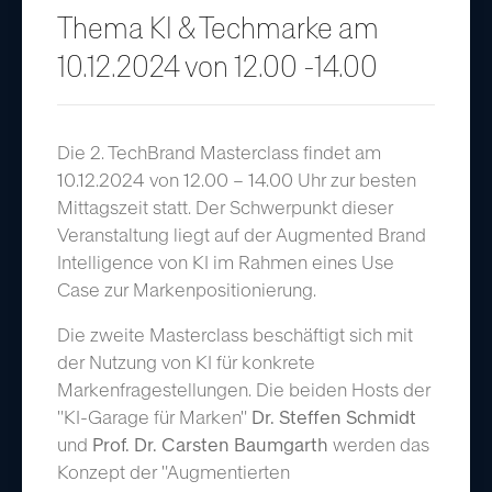
Thema KI & Techmarke am
10.12.2024 von 12.00 -14.00
Die 2. TechBrand Masterclass findet am
10.12.2024 von 12.00 – 14.00 Uhr zur besten
Mittagszeit statt. Der Schwerpunkt dieser
Veranstaltung liegt auf der Augmented Brand
Intelligence von KI im Rahmen eines Use
Case zur Markenpositionierung.
Die zweite Masterclass beschäftigt sich mit
der Nutzung von KI für konkrete
Markenfragestellungen. Die beiden Hosts der
"KI-Garage für Marken"
Dr. Steffen Schmidt
und
Prof. Dr. Carsten Baumgarth
werden das
Konzept der "Augmentierten